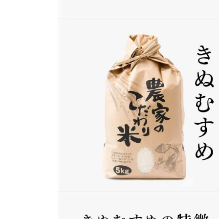
モ
ー
ダ
ル
で
メ
デ
ィ
ア
(1)
を
開
く
モ
ー
ダ