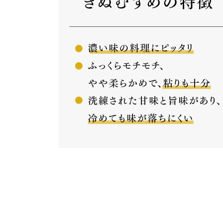
ル
で
メ
デ
ィ
ア
(2)
を
開
く
モ
ー
ダ
ル
で
メ
デ
ィ
ア