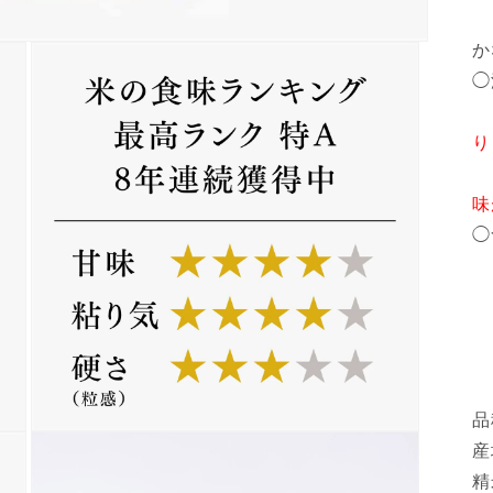
コ
か
◯
り
味
◯
品
モ
産
ー
ダ
精