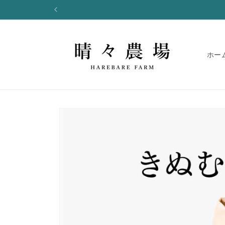
コンテ
ンツに
進む
ホー
商品情
報にス
キップ