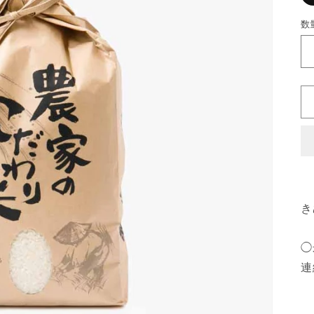
数
き
◯
連
ツ