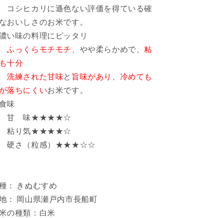
ら
や
シヒカリに遜色ない評価を得ている確
す
す
なおいしさのお米です。
濃い味の料理にピッタリ
ふっくらモチモチ
、やや柔らかめで、
粘
も十分
洗練された甘味
と
旨味があり
、
冷めても
が落ちにくい
お米です。
食味
甘 味★★★★☆
粘り気
★★★★☆
硬さ（粒感）★★★☆☆
種：
きぬむすめ
地：
岡山県瀬戸内市長船町
米の種類：
白米