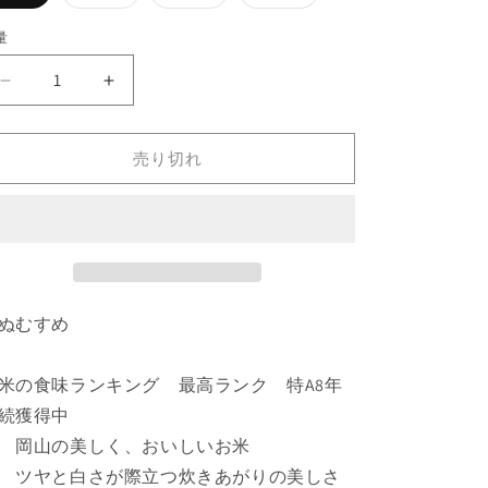
リ
リ
リ
リ
エ
エ
エ
エ
ー
ー
ー
ー
量
シ
シ
シ
シ
ョ
ョ
ョ
ョ
ン
ン
ン
ン
き
き
は
は
は
は
売
売
売
売
ぬ
ぬ
り
り
り
り
切
切
切
切
む
む
れ
れ
れ
れ
売り切れ
す
す
て
て
て
て
い
い
い
い
め
め
る
る
る
る
か
か
か
か
[精
[精
販
販
販
販
白
売
白
売
売
売
で
で
で
で
米
米
き
き
き
き
ま
ま
ま
ま
/
/
せ
せ
せ
せ
紙
紙
ん
ん
ん
ん
ぬむすめ
袋]
袋]
の
の
最高ランク
特A8年
米の食味ランキング
数
数
続獲得中
量
量
岡山の美しく、おいしいお米
を
を
ヤと白さが際立つ炊きあがりの美しさ
減
増