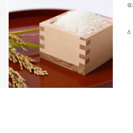
ル
収
で
メ
デ
ィ
ア
(3)
を
開
く
モ
ー
ダ
ル
で
メ
デ
ィ
ア