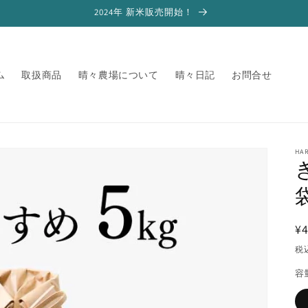
2024年 新米販売開始！
ム
取扱商品
晴々農場について
晴々日記
お問合せ
HA
¥4
税
容