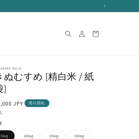
ロ
カ
グ
ー
イ
ト
ン
REBARE-NOJO
きぬむすめ [精白米 / 紙
袋]
通
,000 JPY
売り切れ
常
込。
価
量
格
バ
バ
バ
バ
5kg
10kg
15kg
20kg